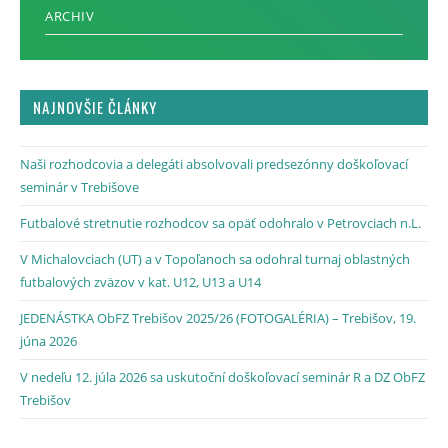
ARCHIV
NAJNOVŠIE ČLÁNKY
Naši rozhodcovia a delegáti absolvovali predsezónny doškoľovací
seminár v Trebišove
Futbalové stretnutie rozhodcov sa opäť odohralo v Petrovciach n.L.
V Michalovciach (UT) a v Topoľanoch sa odohral turnaj oblastných
futbalových zväzov v kat. U12, U13 a U14
JEDENÁSTKA ObFZ Trebišov 2025/26 (FOTOGALÉRIA) – Trebišov, 19.
júna 2026
V nedeľu 12. júla 2026 sa uskutoční doškoľovací seminár R a DZ ObFZ
Trebišov