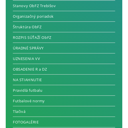
Stanovy ObFZ Trebišov
Organizačný poriadok
Štruktúra ObFZ
ROZPIS SÚŤAŽÍ ObFZ
ÚRADNÉ SPRÁVY
UZNESENIA VV
OBSADENIE R a DZ
NA STIAHNUTIE
Pravidlá futbalu
Futbalové normy
Tlačivá
FOTOGALÉRIE