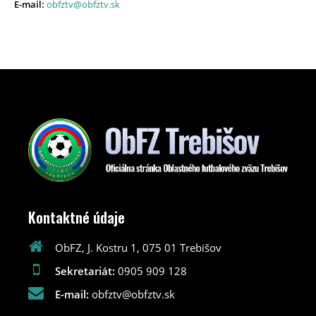
E-mail:
obfztv@obfztv.sk
Kontaktné údaje
ObFZ, J. Kostru 1, 075 01 Trebišov
Sekretariát:
0905 909 128
E-mail:
obfztv@obfztv.sk