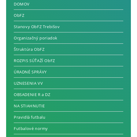
DOMOV
ObFZ
Stanovy ObFZ Trebišov
Organizačný poriadok
Štruktúra ObFZ
ROZPIS SÚŤAŽÍ ObFZ
ÚRADNÉ SPRÁVY
UZNESENIA VV
OBSADENIE R a DZ
NA STIAHNUTIE
Pravidlá futbalu
Futbalové normy