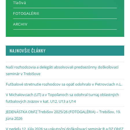
Tlačivá
FOTOGALÉRIE
ARCHIV
NAJNOVŠIE ČLÁNKY
Naši rozhodcovia a delegáti absolvovali predsezónny doškoľovací
seminár v Trebišove
Futbalové stretnutie rozhodcov sa opäť odohralo v Petrovciach n.L.
V Michalovciach (UT) a v Topoľanoch sa odohral turnaj oblastných
futbalových zväzov v kat. U12, U13 a U14
JEDENÁSTKA ObFZ Trebišov 2025/26 (FOTOGALÉRIA) – Trebišov, 19.
júna 2026
V nedeľu 12. júla 2026 sa uskutoční doškoľovací seminár R a DZ ObFZ