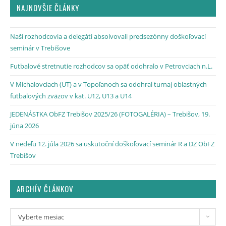
NAJNOVŠIE ČLÁNKY
Naši rozhodcovia a delegáti absolvovali predsezónny doškoľovací
seminár v Trebišove
Futbalové stretnutie rozhodcov sa opäť odohralo v Petrovciach n.L.
V Michalovciach (UT) a v Topoľanoch sa odohral turnaj oblastných
futbalových zväzov v kat. U12, U13 a U14
JEDENÁSTKA ObFZ Trebišov 2025/26 (FOTOGALÉRIA) – Trebišov, 19.
júna 2026
V nedeľu 12. júla 2026 sa uskutoční doškoľovací seminár R a DZ ObFZ
Trebišov
ARCHÍV ČLÁNKOV
Vyberte mesiac