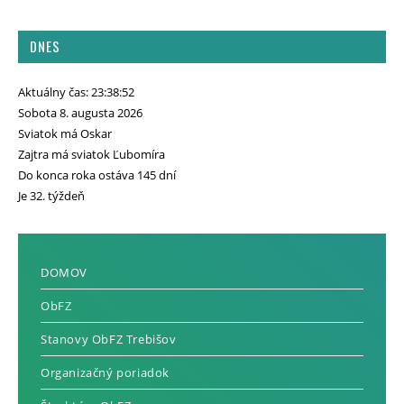
DNES
Aktuálny čas: 23:38:52
Sobota 8. augusta 2026
Sviatok má Oskar
Zajtra má sviatok Ľubomíra
Do konca roka ostáva 145 dní
Je 32. týždeň
DOMOV
ObFZ
Stanovy ObFZ Trebišov
Organizačný poriadok