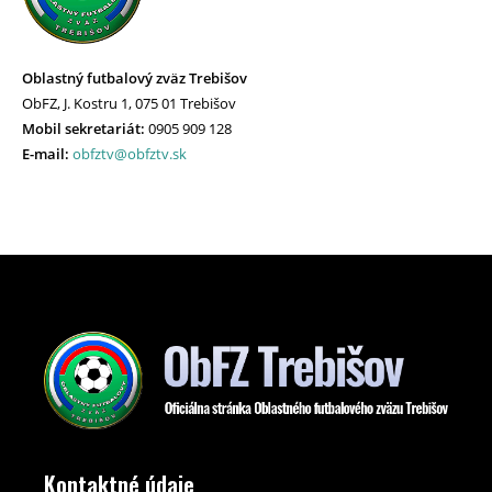
Oblastný futbalový zväz Trebišov
ObFZ, J. Kostru 1, 075 01 Trebišov
Mobil sekretariát:
0905 909 128
E-mail:
obfztv@obfztv.sk
Kontaktné údaje