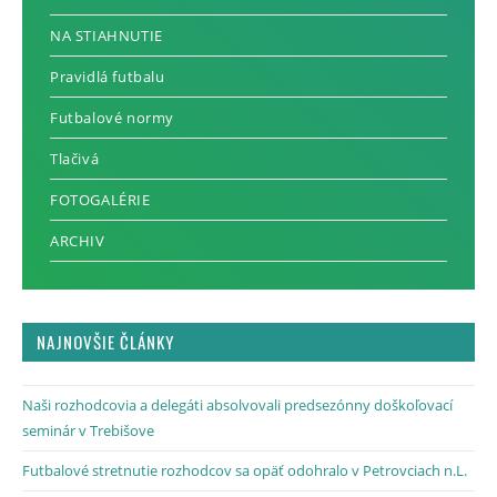
NA STIAHNUTIE
Pravidlá futbalu
Futbalové normy
Tlačivá
FOTOGALÉRIE
ARCHIV
NAJNOVŠIE ČLÁNKY
Naši rozhodcovia a delegáti absolvovali predsezónny doškoľovací
seminár v Trebišove
Futbalové stretnutie rozhodcov sa opäť odohralo v Petrovciach n.L.