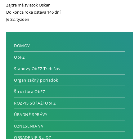
Zajtra má sviatok Oskar
Do konca roka ostáva 146 dní
Je 32. týždeň
DOMOV
ObFZ
Stanovy ObFZ Trebišov
Organizačný poriadok
Štruktúra ObFZ
ROZPIS SÚŤAŽÍ ObFZ
ÚRADNÉ SPRÁVY
UZNESENIA VV
OBSADENIE R a DZ