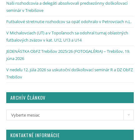
Naši rozhodcovia a delegáti absolvovali predsezónny doškoľovací
seminár v Trebišove
Futbalové stretnutie rozhodcov sa opäť odohralo v Petrovciach n.L.
V Michalovciach (UT) a v Topoľanoch sa odohral turnaj oblastných
futbalových zväzov v kat. U12, U13 a U14
JEDENÁSTKA ObFZ Trebišov 2025/26 (FOTOGALÉRIA) – Trebišov, 19.
júna 2026
V nedeľu 12. júla 2026 sa uskutoční doškoľovací seminár R a DZ ObFZ
Trebišov
ARCHÍV ČLÁNKOV
Vyberte mesiac
KONTAKTNÉ INFORMÁCIE