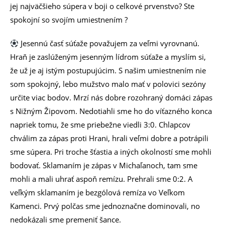
jej najväčšieho súpera v boji o celkové prvenstvo? Ste
spokojní so svojím umiestnením ?
Jesennú časť súťaže považujem za veľmi vyrovnanú.
Hraň je zaslúženým jesenným lídrom súťaže a myslím si,
že už je aj istým postupujúcim. S našim umiestnením nie
som spokojný, lebo mužstvo malo mať v polovici sezóny
určite viac bodov. Mrzí nás dobre rozohraný domáci zápas
s Nižným Žipovom. Nedotiahli sme ho do víťazného konca
napriek tomu, že sme priebežne viedli 3:0. Chlapcov
chválim za zápas proti Hrani, hrali veľmi dobre a potrápili
sme súpera. Pri troche šťastia a iných okolností sme mohli
bodovať. Sklamaním je zápas v Michaľanoch, tam sme
mohli a mali uhrať aspoň remízu. Prehrali sme 0:2. A
veľkým sklamaním je bezgólová remíza vo Veľkom
Kamenci. Prvý polčas sme jednoznačne dominovali, no
nedokázali sme premeniť šance.