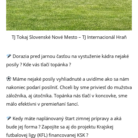
TJ Tokaj Slovenské Nové Mesto – TJ Internacionál Hraň
Dorazia pred jarnou časťou na vystuženie kádra nejaké
posily ? Kde vás tlačí topánka ?
Máme nejaké posily vyhliadnuté a uvidíme ako sa nám
nakoniec podarí posilniť. Chceli by sme priviesť do mužstva
záložníka, aj útočníka. Topánka nás tlačí v koncovke, sme
málo efektívni v premieňaní šancí.
Kedy máte naplánovaný štart zimnej prípravy a aká
bude jej forma ? Zapojíte sa aj do projektu Krajskej
futbalovej ligy (KFL) financovanej KSK ?