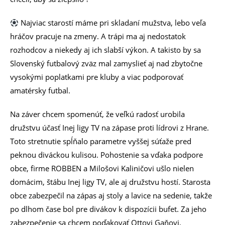
Najviac starostí máme pri skladaní mužstva, lebo veľa
hráčov pracuje na zmeny. A trápi ma aj nedostatok
rozhodcov a niekedy aj ich slabší výkon. A takisto by sa
Slovenský futbalový zväz mal zamyslieť aj nad zbytočne
vysokými poplatkami pre kluby a viac podporovať
amatérsky futbal.
Na záver chcem spomenúť, že veľkú radosť urobila
družstvu účasť Inej ligy TV na zápase proti lídrovi z Hrane.
Toto stretnutie spĺňalo parametre vyššej súťaže pred
peknou diváckou kulisou. Pohostenie sa vďaka podpore
obce, firme ROBBEN a Milošovi Kaliničovi ušlo nielen
domácim, štábu Inej ligy TV, ale aj družstvu hostí. Starosta
obce zabezpečil na zápas aj stoly a lavice na sedenie, takže
po dlhom čase bol pre divákov k dispozícii bufet. Za jeho
zabezpečenie sa chcem poďakovať Ottovi Gaňovi.