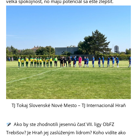
veľká spokojnosť, no majú potenciál sa ešte zlepšiť.
TJ Tokaj Slovenské Nové Mesto – TJ Internacionál Hraň
Ako by ste zhodnotili jesennú časť VII. ligy ObFZ
Trebišov? Je Hraň jej zaslúženým lídrom? Koho vidíte ako