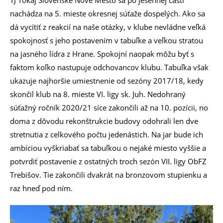
nachádza na 5. mieste okresnej súťaže dospelých. Ako sa
dá vycítiť z reakcií na naše otázky, v klube nevládne veľká
spokojnosť s jeho postavením v tabuľke a veľkou stratou
na jasného lídra z Hrane. Spokojní naopak môžu byť s
faktom koľko nastupuje odchovancov klubu. Tabuľka však
ukazuje najhoršie umiestnenie od sezóny 2017/18, kedy
skončil klub na 8. mieste VI. ligy sk. Juh. Nedohraný
súťažný ročník 2020/21 síce zakončili až na 10. pozícii, no
doma z dôvodu rekonštrukcie budovy odohrali len dve
stretnutia z celkového počtu jedenástich. Na jar bude ich
ambíciou vyškriabať sa tabuľkou o nejaké miesto vyššie a
potvrdiť postavenie z ostatných troch sezón VII. ligy ObFZ
Trebišov. Tie zakončili dvakrát na bronzovom stupienku a
raz hneď pod ním.