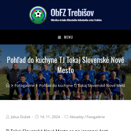
MENU
Pohľad do kuchyne TJ Tokaj Slovenské Nové
Mesto
Fotogalérie
Pohľad do kuchyne TJ Tokaj Slovenské Nové Mesto
Július Dušek
14. 11. 2024
Aktuality
/
Fotogalérie
TJ Tokaj Slovenské Nové Mesto sa po jesennej časti