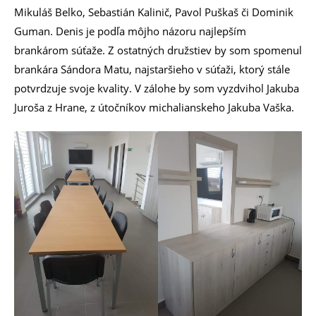
Mikuláš Belko, Sebastián Kalinič, Pavol Puškaš či Dominik
Guman. Denis je podľa môjho názoru najlepším
brankárom súťaže. Z ostatných družstiev by som spomenul
brankára Sándora Matu, najstaršieho v súťaži, ktorý stále
potvrdzuje svoje kvality. V zálohe by som vyzdvihol Jakuba
Juroša z Hrane, z útočníkov michalianskeho Jakuba Vaška.