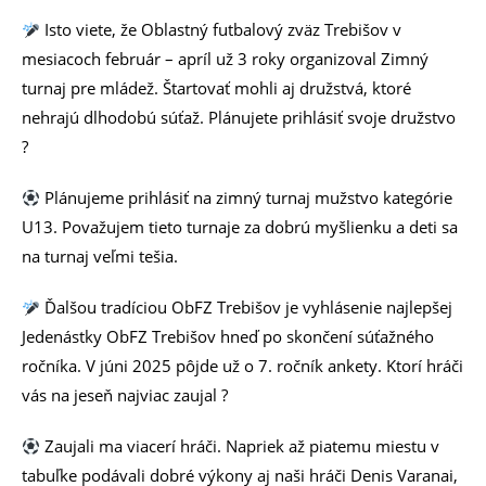
Isto viete, že Oblastný futbalový zväz Trebišov v
mesiacoch február – apríl už 3 roky organizoval Zimný
turnaj pre mládež. Štartovať mohli aj družstvá, ktoré
nehrajú dlhodobú súťaž. Plánujete prihlásiť svoje družstvo
?
Plánujeme prihlásiť na zimný turnaj mužstvo kategórie
U13. Považujem tieto turnaje za dobrú myšlienku a deti sa
na turnaj veľmi tešia.
Ďalšou tradíciou ObFZ Trebišov je vyhlásenie najlepšej
Jedenástky ObFZ Trebišov hneď po skončení súťažného
ročníka. V júni 2025 pôjde už o 7. ročník ankety. Ktorí hráči
vás na jeseň najviac zaujal ?
Zaujali ma viacerí hráči. Napriek až piatemu miestu v
tabuľke podávali dobré výkony aj naši hráči Denis Varanai,