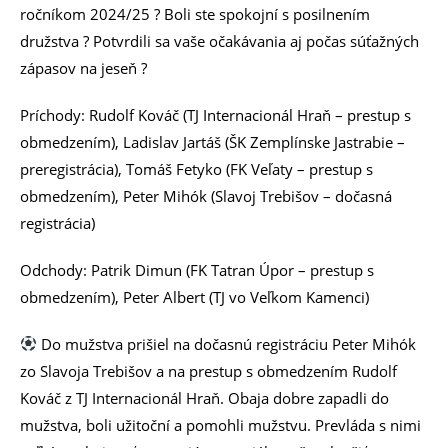
ročníkom 2024/25 ? Boli ste spokojní s posilnením
družstva ? Potvrdili sa vaše očakávania aj počas súťažných
zápasov na jeseň ?
Príchody: Rudolf Kováč (TJ Internacionál Hraň – prestup s
obmedzením), Ladislav Jartáš (ŠK Zemplínske Jastrabie –
preregistrácia), Tomáš Fetyko (FK Veľaty – prestup s
obmedzením), Peter Mihók (Slavoj Trebišov – dočasná
registrácia)
Odchody: Patrik Dimun (FK Tatran Úpor – prestup s
obmedzením), Peter Albert (TJ vo Veľkom Kamenci)
Do mužstva prišiel na dočasnú registráciu Peter Mihók
zo Slavoja Trebišov a na prestup s obmedzením Rudolf
Kováč z TJ Internacionál Hraň. Obaja dobre zapadli do
mužstva, boli užitoční a pomohli mužstvu. Prevláda s nimi