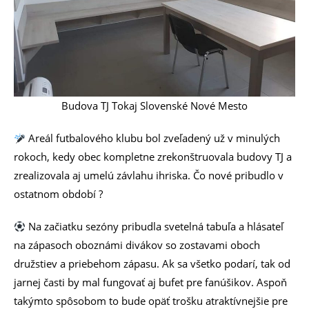
Budova TJ Tokaj Slovenské Nové Mesto
Areál futbalového klubu bol zveľadený už v minulých
rokoch, kedy obec kompletne zrekonštruovala budovy TJ a
zrealizovala aj umelú závlahu ihriska. Čo nové pribudlo v
ostatnom období ?
Na začiatku sezóny pribudla svetelná tabuľa a hlásateľ
na zápasoch oboznámi divákov so zostavami oboch
družstiev a priebehom zápasu. Ak sa všetko podarí, tak od
jarnej časti by mal fungovať aj bufet pre fanúšikov. Aspoň
takýmto spôsobom to bude opäť trošku atraktívnejšie pre