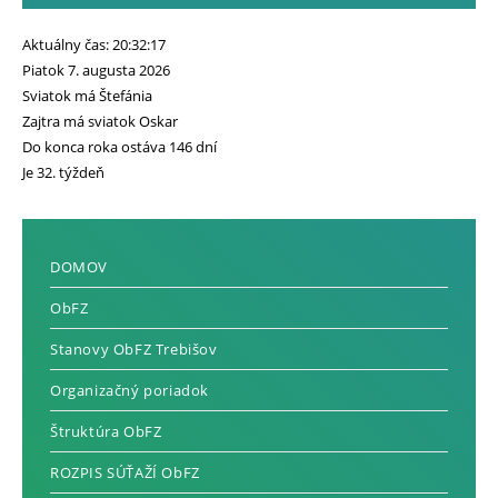
Aktuálny čas: 20:32:19
Piatok 7. augusta 2026
Sviatok má Štefánia
Zajtra má sviatok Oskar
Do konca roka ostáva 146 dní
Je 32. týždeň
DOMOV
ObFZ
Stanovy ObFZ Trebišov
Organizačný poriadok
Štruktúra ObFZ
ROZPIS SÚŤAŽÍ ObFZ