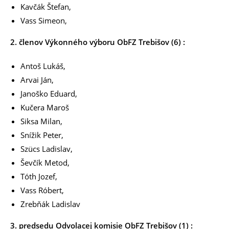
Kavčák Štefan,
Vass Simeon,
2. členov Výkonného výboru ObFZ Trebišov (6) :
Antoš Lukáš,
Arvai Ján,
Janoško Eduard,
Kučera Maroš
Siksa Milan,
Snížik Peter,
Szücs Ladislav,
Ševčík Metod,
Tóth Jozef,
Vass Róbert,
Zrebňák Ladislav
3. predsedu Odvolacej komisie ObFZ Trebišov (1) :