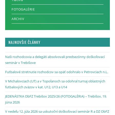
FOTOGALÉRIE
ARCHIV
NAJNOVŠIE ČLÁNKY
Naši rozhodcovia a delegáti absolvovali predsezónny doškoľovací
seminár v Trebišove
Futbalové stretnutie rozhodcov sa opäť odohralo v Petrovciach n.L.
V Michalovciach (UT) a v Topoľanoch sa odohral turnaj oblastných
futbalových zväzov v kat. U12, U13 a U14
JEDENÁSTKA ObFZ Trebišov 2025/26 (FOTOGALÉRIA) – Trebišov, 19.
júna 2026
V nedeľu 12. júla 2026 sa uskutoční doškoľovací seminár R a DZ ObFZ