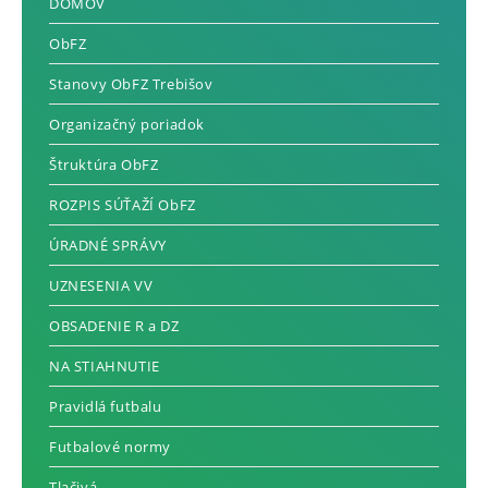
DOMOV
ObFZ
Stanovy ObFZ Trebišov
Organizačný poriadok
Štruktúra ObFZ
ROZPIS SÚŤAŽÍ ObFZ
ÚRADNÉ SPRÁVY
UZNESENIA VV
OBSADENIE R a DZ
NA STIAHNUTIE
Pravidlá futbalu
Futbalové normy
Tlačivá