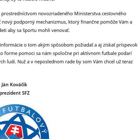
ci prostredníctvom novozriadeného Ministerstva cestovného
viesť nový podporný mechanizmus, ktorý finančne pomôže Vám a
deti aby sa športu mohli venovať.
 informácie o tom akým spôsobom požiadať a aj získať príspevok
ejto forme pomoci sa nám spoločne pri aktívnom futbale podarí
dých ľudí. Nuž a v neposlednom rade by som Vám chcel už teraz
Ján Kováčik
prezident SFZ