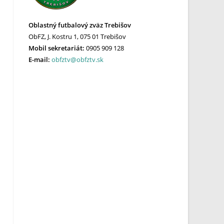
Oblastný futbalový zväz Trebišov
ObFZ, J. Kostru 1, 075 01 Trebišov
Mobil sekretariát:
0905 909 128
E-mail:
obfztv@obfztv.sk