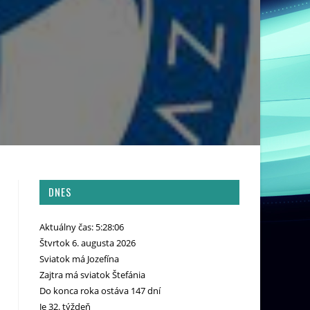
DNES
Aktuálny čas: 5:28:07
Štvrtok 6. augusta 2026
Sviatok má Jozefína
Zajtra má sviatok Štefánia
Do konca roka ostáva 147 dní
Je 32. týždeň