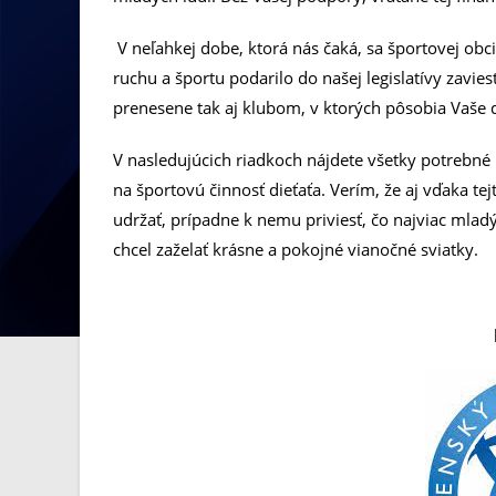
V neľahkej dobe, ktorá nás čaká, sa športovej ob
ruchu a športu podarilo do našej legislatívy za
prenesene tak aj klubom, v ktorých pôsobia Vaše 
V nasledujúcich riadkoch nájdete všetky potrebné
na športovú činnosť dieťaťa. Verím, že aj vďaka t
udržať, prípadne k nemu priviesť, čo najviac mla
chcel zaželať krásne a pokojné vianočné sviatky.