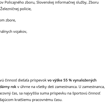
íkov Policajného zboru, Slovenskej informačnej služby, Zboru
 Železničnej polície,
nom zbore,
onálnych vojakov,
ú činnosť dieťaťa príspevok
vo výške 55 % vynaložených
ndárny rok
v úhrne na všetky deti zamestnanca. U zamestnanca,
covný čas, sa najvyššia suma príspevku na športovú činnosť
vedajúcom kratšiemu pracovnému času.