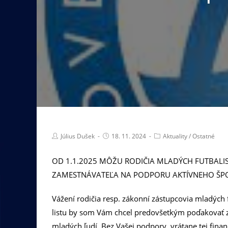
Július Dušek
18. 11. 2024
Aktuality
/
Ostatné
OD 1.1.2025 MÔŽU RODIČIA MLADÝCH FUTBALIS
ZAMESTNÁVATEĽA NA PODPORU AKTÍVNEHO ŠP
Vážení rodičia resp. zákonní zástupcovia mladých f
listu by som Vám chcel predovšetkým poďakovať za
mladých ľudí. Bez Vašej podpory, vrátane tej fina