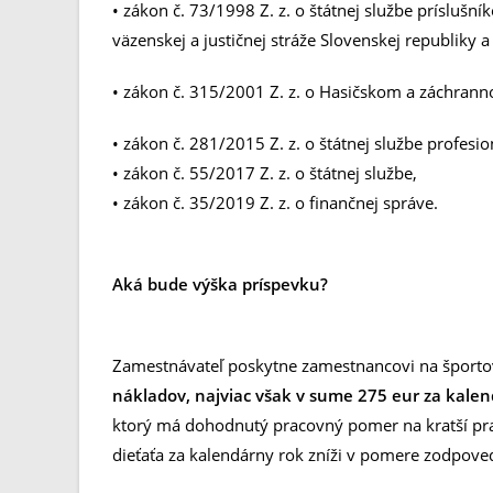
• zákon č. 73/1998 Z. z. o štátnej službe príslušn
väzenskej a justičnej stráže Slovenskej republiky a
• zákon č. 315/2001 Z. z. o Hasičskom a záchran
• zákon č. 281/2015 Z. z. o štátnej službe profesi
• zákon č. 55/2017 Z. z. o štátnej službe,
• zákon č. 35/2019 Z. z. o finančnej správe.
Aká bude výška príspevku?
Zamestnávateľ poskytne zamestnancovi na športov
nákladov, najviac však v sume 275 eur za kale
ktorý má dohodnutý pracovný pomer na kratší pra
dieťaťa za kalendárny rok zníži v pomere zodpo