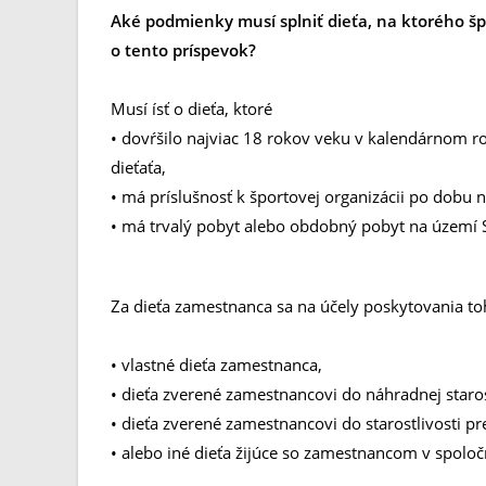
Aké podmienky musí splniť dieťa, na ktorého 
o tento príspevok?
Musí ísť o dieťa, ktoré
• dovŕšilo najviac 18 rokov veku v kalendárnom r
dieťaťa,
• má príslušnosť k športovej organizácii po dobu
• má trvalý pobyt alebo obdobný pobyt na území 
Za dieťa zamestnanca sa na účely poskytovania t
• vlastné dieťa zamestnanca,
• dieťa zverené zamestnancovi do náhradnej staro
• dieťa zverené zamestnancovi do starostlivosti 
• alebo iné dieťa žijúce so zamestnancom v spolo