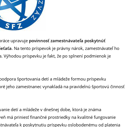
práce upravuje
povinnosť zamestnávateľa poskytnúť
ieťaťa
. Na tento príspevok je právny nárok, zamestnávateľ ho
. Výhodou príspevku je fakt, že po splnení podmienok je
 podpora športovania detí a mládeže formou príspevku
ré jeho zamestnanec vynakladá na pravidelnú športovú činnosť
vanie detí a mládeže v dnešnej dobe, ktorá je známa
ň má priniesť finančné prostriedky na kvalitné fungovanie
stnávateľa k poskytnutiu príspevku oslobodenému od platenia