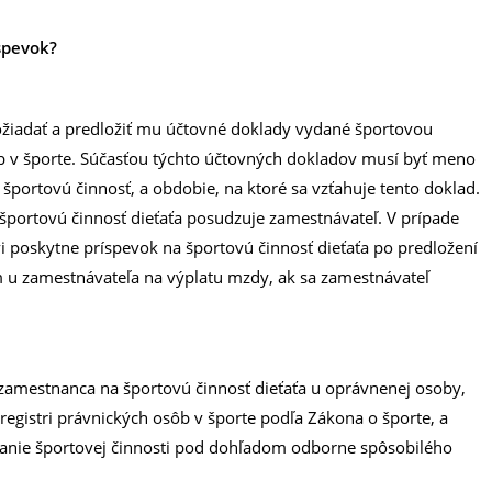
spevok?
žiadať a predložiť mu účtovné doklady vydané športovou
ôb v športe. Súčasťou týchto účtovných dokladov musí byť meno
športovú činnosť, a obdobie, na ktoré sa vzťahuje tento doklad.
portovú činnosť dieťaťa posudzuje zamestnávateľ. V prípade
poskytne príspevok na športovú činnosť dieťaťa po predložení
 u zamestnávateľa na výplatu mzdy, ak sa zamestnávateľ
mestnanca na športovú činnosť dieťaťa u oprávnenej osoby,
registri právnických osôb v športe podľa Zákona o športe, a
anie športovej činnosti pod dohľadom odborne spôsobilého