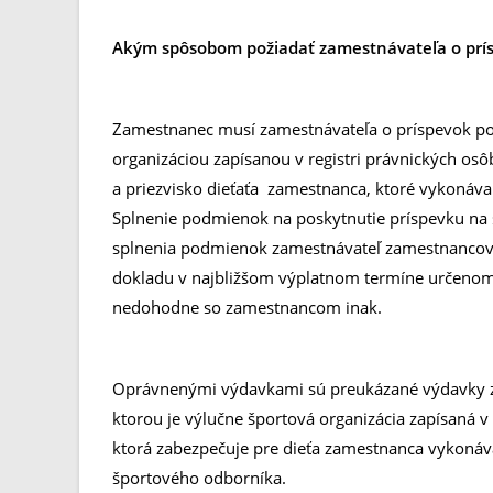
Akým spôsobom požiadať zamestnávateľa o prí
Zamestnanec musí zamestnávateľa o príspevok po
organizáciou zapísanou v registri právnických os
a priezvisko dieťaťa zamestnanca, ktoré vykonáva 
Splnenie podmienok na poskytnutie príspevku na š
splnenia podmienok zamestnávateľ zamestnancovi 
dokladu v najbližšom výplatnom termíne určenom
nedohodne so zamestnancom inak.
Oprávnenými výdavkami sú preukázané výdavky za
ktorou je výlučne športová organizácia zapísaná v 
ktorá zabezpečuje pre dieťa zamestnanca vykonáv
športového odborníka.