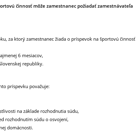
športovú činnosť môže zamestnanec požiadať zamestnávateľa
oku, za ktorý zamestnanec žiada o príspevok na športovú činnosť
 najmenej 6 mesiacov,
Slovenskej republiky.
ohto príspevku považuje:
stlivosti na základe rozhodnutia súdu,
pred rozhodnutím súdu o osvojení,
čnej domácnosti.