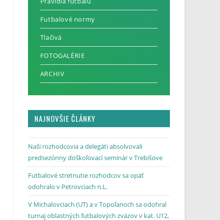
Pravidlá futbalu
Futbalové normy
Tlačivá
FOTOGALÉRIE
ARCHIV
NAJNOVŠIE ČLÁNKY
Naši rozhodcovia a delegáti absolvovali
predsezónny doškoľovací seminár v Trebišove
Futbalové stretnutie rozhodcov sa opäť
odohralo v Petrovciach n.L.
V Michalovciach (UT) a v Topoľanoch sa odohral
turnaj oblastných futbalových zväzov v kat. U12,