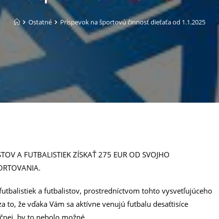
Ostatné
Príspevok na športovú činnosť dieťaťa od 1.1.2025
TOV A FUTBALISTIEK ZÍSKAŤ 275 EUR OD SVOJHO
ORTOVANIA.
utbalistiek a futbalistov, prostredníctvom tohto vysvetľujúceho
 to, že vďaka Vám sa aktívne venujú futbalu desaťtisíce
nčnej, by to nebolo možné.