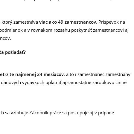
, ktorý zamestnáva
viac ako 49 zamestnancov
. Príspevok na
h podmienok a v rovnakom rozsahu poskytnúť zamestnancovi aj
ancov.
ťa požiadať?
etržite najmenej 24 mesiacov
, a to i zamestnanec zamestnaný
h daňových výdavkoch uplatniť aj samostatne zárobkovo činné
h sa vzťahuje Zákonník práce sa postupuje aj v prípade
: