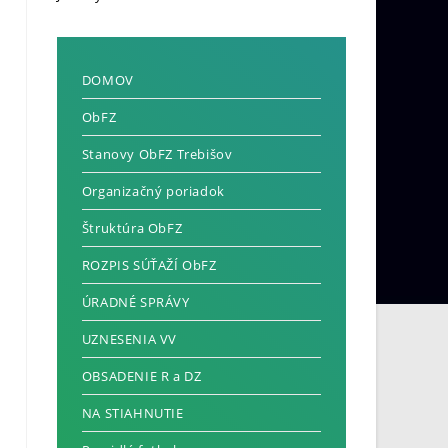
DOMOV
ObFZ
Stanovy ObFZ Trebišov
Organizačný poriadok
Štruktúra ObFZ
ROZPIS SÚŤAŽÍ ObFZ
ÚRADNÉ SPRÁVY
UZNESENIA VV
OBSADENIE R a DZ
NA STIAHNUTIE