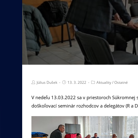
Július Dušek
13. 3. 2022
Aktuality
/
Ostatné
V nedeľu 13.03.2022 sa v priestoroch Súkromnej s
doškoľovací seminár rozhodcov a delegátov (R a D