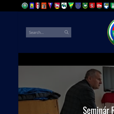
Search...
Seminár R