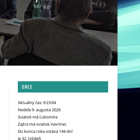
DNES
Aktuálny čas: 9:23:07
Nedeľa 9. augusta 2026
Sviatok má Ľubomíra
Zajtra má sviatok Vavrinec
Do konca roka ostáva 144 dní
Je 32. týždeň