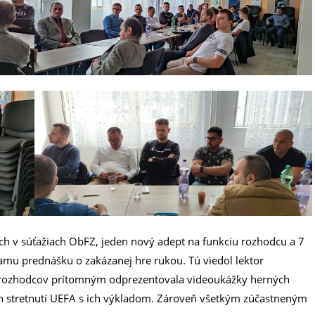
ch v súťažiach ObFZ, jeden nový adept na funkciu rozhodcu a 7
ramu prednášku o zakázanej hre rukou. Tú viedol lektor
a rozhodcov prítomným odprezentovala videoukážky herných
h stretnutí UEFA s ich výkladom. Zároveň všetkým zúčastneným