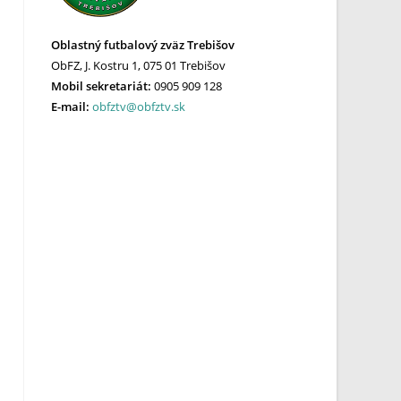
Oblastný futbalový zväz Trebišov
ObFZ, J. Kostru 1, 075 01 Trebišov
Mobil sekretariát:
0905 909 128
E-mail:
obfztv@obfztv.sk