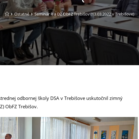
Ostatné
Seminár R a DZ ObFZ Trebišov (13.03.2022 v Trebišove)
trednej odbornej školy DSA v Trebišove uskutočnil zimný
Z) ObFZ Trebišov.