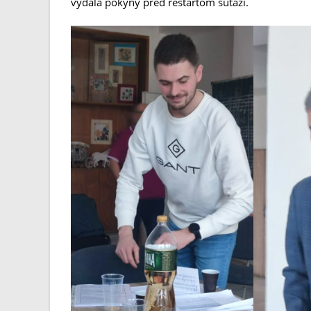
vydala pokyny pred reštartom súťaží.