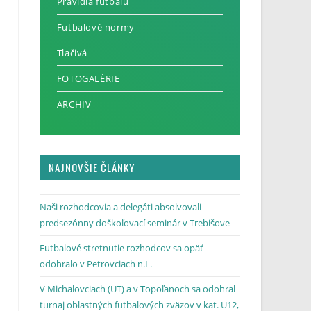
Pravidlá futbalu
Futbalové normy
Tlačivá
FOTOGALÉRIE
ARCHIV
NAJNOVŠIE ČLÁNKY
Naši rozhodcovia a delegáti absolvovali
predsezónny doškoľovací seminár v Trebišove
Futbalové stretnutie rozhodcov sa opäť
odohralo v Petrovciach n.L.
V Michalovciach (UT) a v Topoľanoch sa odohral
turnaj oblastných futbalových zväzov v kat. U12,