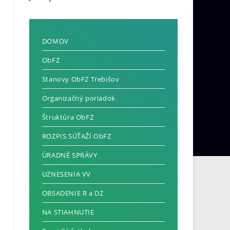
DOMOV
ObFZ
Stanovy ObFZ Trebišov
Organizačný poriadok
Štruktúra ObFZ
ROZPIS SÚŤAŽÍ ObFZ
ÚRADNÉ SPRÁVY
UZNESENIA VV
OBSADENIE R a DZ
NA STIAHNUTIE