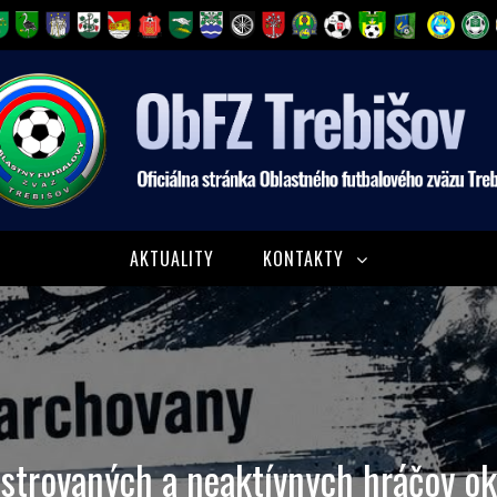
AKTUALITY
KONTAKTY
istrovaných a neaktívnych hráčov ok