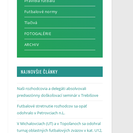
Pravidlá futbalu
Futbalové normy
Tlačivá
FOTOGALÉRIE
ARCHIV
NAJNOVŠIE ČLÁNKY
Naši rozhodcovia a delegáti absolvovali
predsezónny doškoľovací seminár v Trebišove
Futbalové stretnutie rozhodcov sa opäť
odohralo v Petrovciach n.L.
V Michalovciach (UT) a v Topoľanoch sa odohral
turnaj oblastných futbalových zväzov v kat. U12,