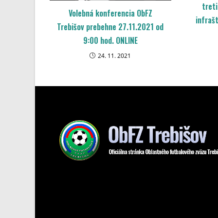
tret
Volebná konferencia ObFZ
infraš
Trebišov prebehne 27.11.2021 od
9:00 hod. ONLINE
24. 11. 2021