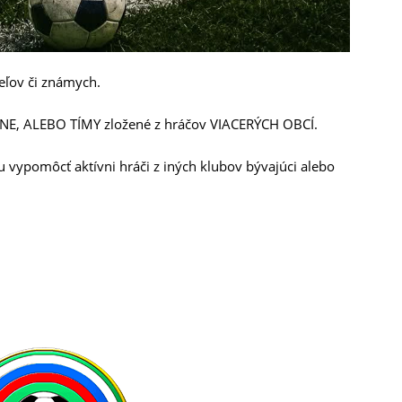
eľov či známych.
E, ALEBO TÍMY zložené z hráčov VIACERÝCH OBCÍ.
vypomôcť aktívni hráči z iných klubov bývajúci alebo