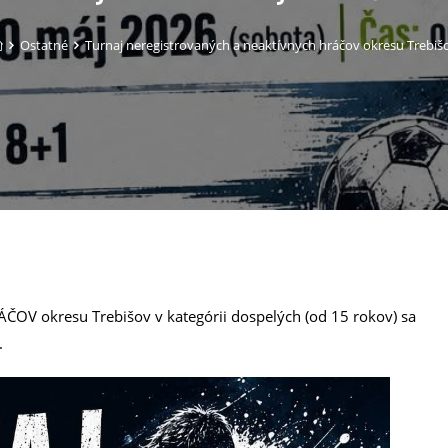
Ostatné
Turnaj neregistrovaných a neaktívnych hráčov okresu Trebiš
 okresu Trebišov v kategórii dospelých (od 15 rokov) sa
.