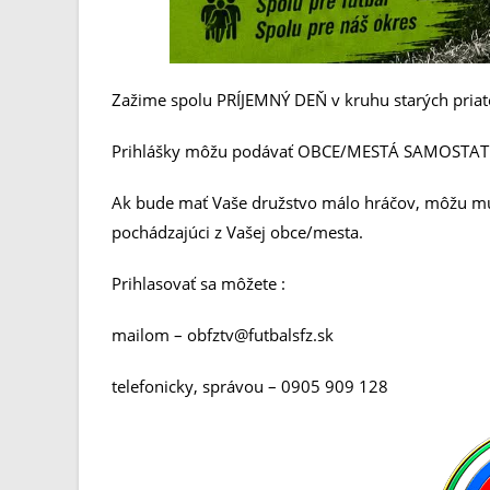
Zažime spolu PRÍJEMNÝ DEŇ v kruhu starých priat
Prihlášky môžu podávať OBCE/MESTÁ SAMOSTATN
Ak bude mať Vaše družstvo málo hráčov, môžu mu 
pochádzajúci z Vašej obce/mesta.
Prihlasovať sa môžete :
mailom – obfztv@futbalsfz.sk
telefonicky, správou – 0905 909 128