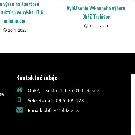
iu výzvu na športovú
Vyhlásenie Výkonného výboru
truktúru vo výške 17,6
ObFZ Trebišov
milióna eur
12. 5. 2020
20. 1. 2023
Kontaktné údaje
ObFZ, J. Kostru 1, 075 01 Trebišov
Sekretariát:
0905 909 128
E-mail:
obfztv@obfztv.sk