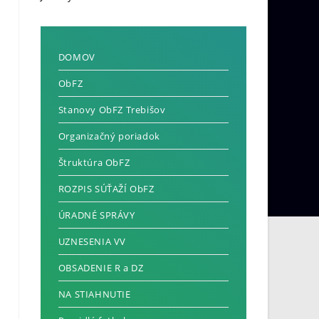
DOMOV
ObFZ
Stanovy ObFZ Trebišov
Organizačný poriadok
Štruktúra ObFZ
ROZPIS SÚŤAŽÍ ObFZ
ÚRADNÉ SPRÁVY
UZNESENIA VV
OBSADENIE R a DZ
NA STIAHNUTIE