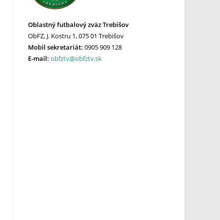
Oblastný futbalový zväz Trebišov
ObFZ, J. Kostru 1, 075 01 Trebišov
Mobil sekretariát:
0905 909 128
E-mail:
obfztv@obfztv.sk