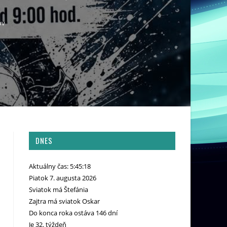
ov
DNES
Aktuálny čas: 5:45:19
Piatok 7. augusta 2026
Sviatok má Štefánia
Zajtra má sviatok Oskar
Do konca roka ostáva 146 dní
Je 32. týždeň