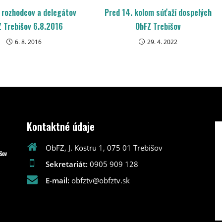
 rozhodcov a delegátov
Pred 14. kolom súťaží dospelých
 Trebišov 6.8.2016
ObFZ Trebišov
6. 8. 2016
29. 4. 2022
Kontaktné údaje
ObFZ, J. Kostru 1, 075 01 Trebišov
Sekretariát:
0905 909 128
E-mail:
obfztv@obfztv.sk