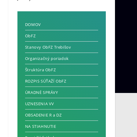
DOMOV
ObFZ
Stanovy ObFZ Trebišov
Organizačný poriadok
Štruktúra ObFZ
ROZPIS SÚŤAŽÍ ObFZ
ÚRADNÉ SPRÁVY
UZNESENIA VV
OBSADENIE R a DZ
NA STIAHNUTIE