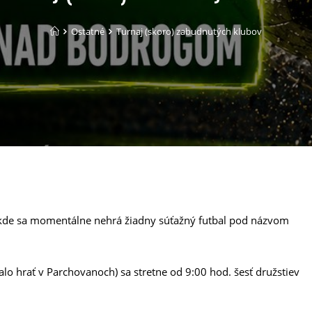
Ostatné
Turnaj (skoro) zabudnutých klubov
, kde sa momentálne nehrá žiadny súťažný futbal pod názvom
o hrať v Parchovanoch) sa stretne od 9:00 hod. šesť družstiev