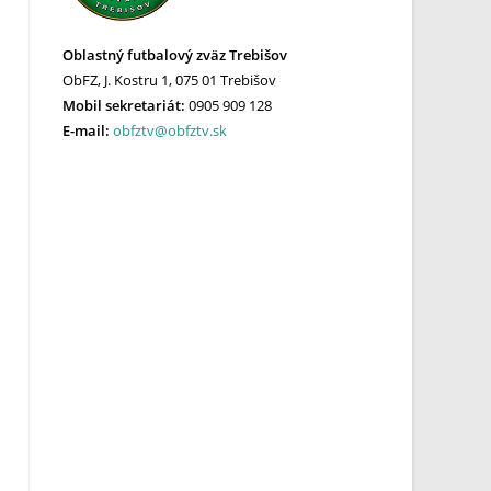
Oblastný futbalový zväz Trebišov
ObFZ, J. Kostru 1, 075 01 Trebišov
Mobil sekretariát:
0905 909 128
E-mail:
obfztv@obfztv.sk