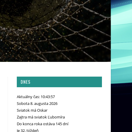
DNES
Aktuálny čas: 10:43:58
Sobota 8. augusta 2026
Sviatok má Oskar
Zajtra má sviatok Ľubomíra
Do konca roka ostáva 145 dní
Je 32. týždeň