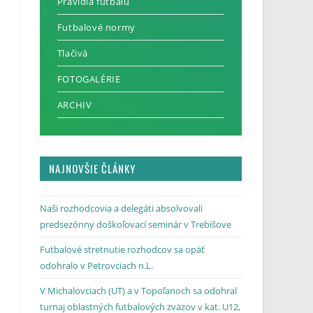
Pravidlá futbalu
Futbalové normy
Tlačivá
FOTOGALÉRIE
ARCHIV
NAJNOVŠIE ČLÁNKY
Naši rozhodcovia a delegáti absolvovali
predsezónny doškoľovací seminár v Trebišove
Futbalové stretnutie rozhodcov sa opäť
odohralo v Petrovciach n.L.
V Michalovciach (UT) a v Topoľanoch sa odohral
turnaj oblastných futbalových zväzov v kat. U12,