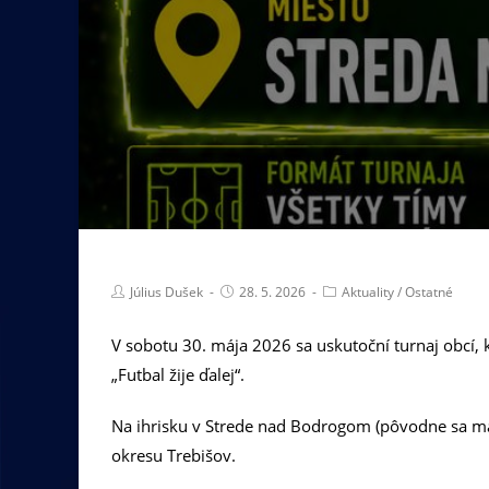
Július Dušek
28. 5. 2026
Aktuality
/
Ostatné
V sobotu 30. mája 2026 sa uskutoční turnaj obcí
„Futbal žije ďalej“.
Na ihrisku v Strede nad Bodrogom (pôvodne sa mal
okresu Trebišov.