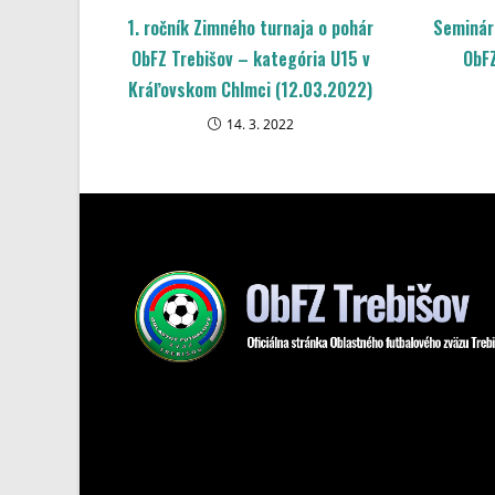
1. ročník Zimného turnaja o pohár
Seminár
ObFZ Trebišov – kategória U15 v
ObFZ
Kráľovskom Chlmci (12.03.2022)
14. 3. 2022