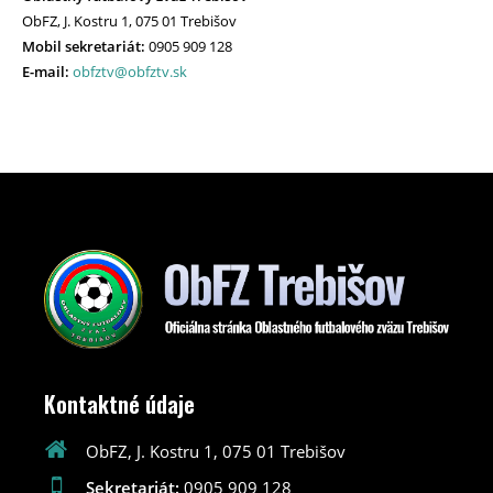
ObFZ, J. Kostru 1, 075 01 Trebišov
Mobil sekretariát:
0905 909 128
E-mail:
obfztv@obfztv.sk
Kontaktné údaje
ObFZ, J. Kostru 1, 075 01 Trebišov
Sekretariát:
0905 909 128