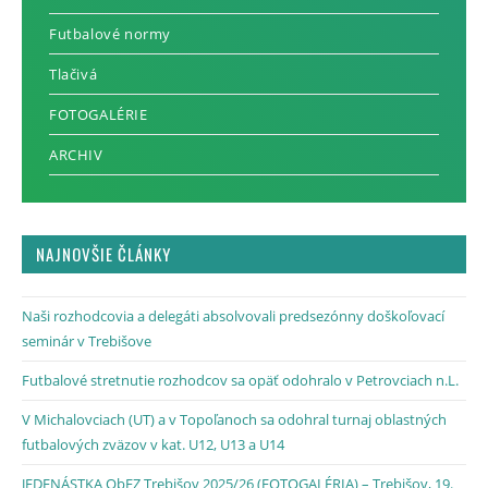
Futbalové normy
Tlačivá
FOTOGALÉRIE
ARCHIV
NAJNOVŠIE ČLÁNKY
Naši rozhodcovia a delegáti absolvovali predsezónny doškoľovací
seminár v Trebišove
Futbalové stretnutie rozhodcov sa opäť odohralo v Petrovciach n.L.
V Michalovciach (UT) a v Topoľanoch sa odohral turnaj oblastných
futbalových zväzov v kat. U12, U13 a U14
JEDENÁSTKA ObFZ Trebišov 2025/26 (FOTOGALÉRIA) – Trebišov, 19.