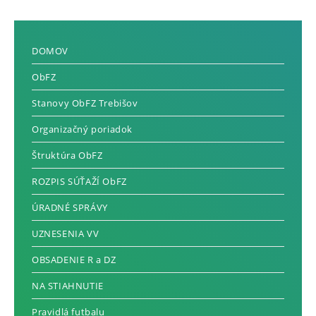
DOMOV
ObFZ
Stanovy ObFZ Trebišov
Organizačný poriadok
Štruktúra ObFZ
ROZPIS SÚŤAŽÍ ObFZ
ÚRADNÉ SPRÁVY
UZNESENIA VV
OBSADENIE R a DZ
NA STIAHNUTIE
Pravidlá futbalu