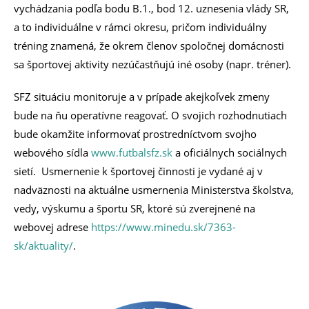
vychádzania podľa bodu B.1., bod 12. uznesenia vlády SR,
a to individuálne v rámci okresu, pričom individuálny
tréning znamená, že okrem členov spoločnej domácnosti
sa športovej aktivity nezúčastňujú iné osoby (napr. tréner).
SFZ situáciu monitoruje a v prípade akejkoľvek zmeny
bude na ňu operatívne reagovať. O svojich rozhodnutiach
bude okamžite informovať prostredníctvom svojho
webového sídla
www.futbalsfz.sk
a oficiálnych sociálnych
sietí. Usmernenie k športovej činnosti je vydané aj v
nadväznosti na aktuálne usmernenia Ministerstva školstva,
vedy, výskumu a športu SR, ktoré sú zverejnené na
webovej adrese
https://www.minedu.sk/7363-
sk/aktuality/
.