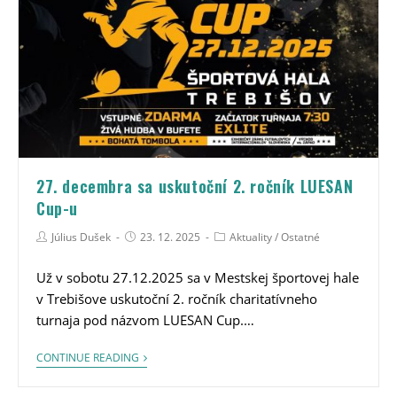
27. decembra sa uskutoční 2. ročník LUESAN
Cup-u
Július Dušek
23. 12. 2025
Aktuality
/
Ostatné
Už v sobotu 27.12.2025 sa v Mestskej športovej hale
v Trebišove uskutoční 2. ročník charitatívneho
turnaja pod názvom LUESAN Cup.…
CONTINUE READING