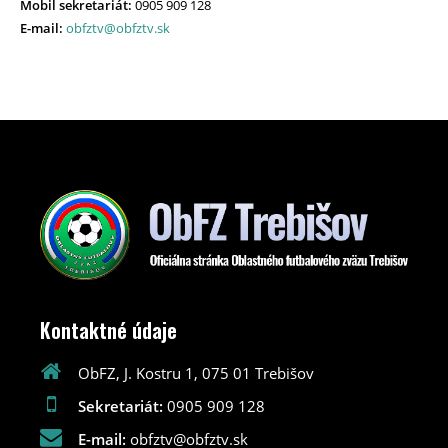
Mobil sekretariát:
0905 909 128
E-mail:
obfztv@obfztv.sk
Kontaktné údaje
ObFZ, J. Kostru 1, 075 01 Trebišov
Sekretariát:
0905 909 128
E-mail:
obfztv@obfztv.sk