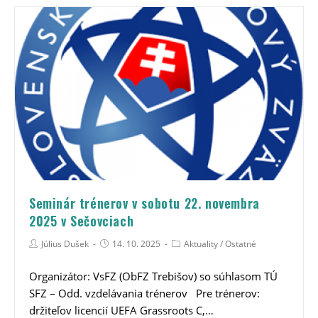
Seminár trénerov v sobotu 22. novembra
2025 v Sečovciach
Július Dušek
14. 10. 2025
Aktuality
/
Ostatné
Organizátor: VsFZ (ObFZ Trebišov) so súhlasom TÚ
SFZ – Odd. vzdelávania trénerov Pre trénerov:
držiteľov licencií UEFA Grassroots C,…