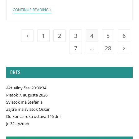
CONTINUE READING
1
2
3
4
5
6
7
…
28
DNES
Aktuálny čas: 20:39:35
Piatok 7. augusta 2026
Sviatok má Štefánia
Zajtra má sviatok Oskar
Do konca roka ostáva 146 dní
Je 32. týždeň