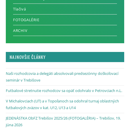
Tlačivá
FOTOGALÉRIE
ARCHIV
NAJNOVŠIE ČLÁNKY
Naši rozhodcovia a delegáti absolvovali predsezónny doškoľovací
seminár v Trebišove
Futbalové stretnutie rozhodcov sa opäť odohralo v Petrovciach n.L.
V Michalovciach (UT) a v Topoľanoch sa odohral turnaj oblastných
futbalových zväzov v kat. U12, U13 a U14
JEDENÁSTKA ObFZ Trebišov 2025/26 (FOTOGALÉRIA) – Trebišov, 19.
júna 2026