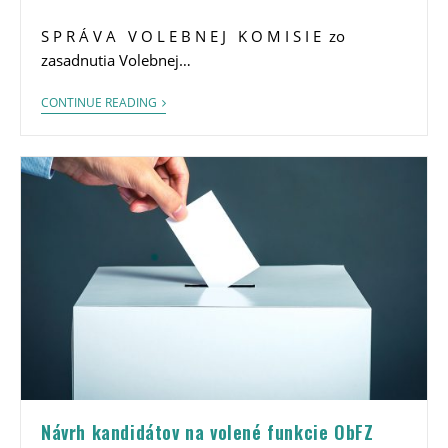
S P R Á V A V O L E B N E J K O M I S I E zo
zasadnutia Volebnej…
CONTINUE READING
Návrh kandidátov na volené funkcie ObFZ