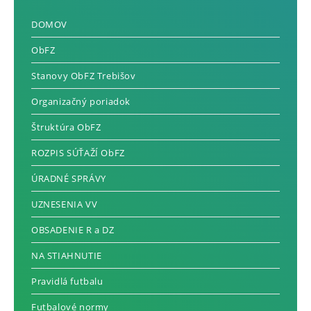
DOMOV
ObFZ
Stanovy ObFZ Trebišov
Organizačný poriadok
Štruktúra ObFZ
ROZPIS SÚŤAŽÍ ObFZ
ÚRADNÉ SPRÁVY
UZNESENIA VV
OBSADENIE R a DZ
NA STIAHNUTIE
Pravidlá futbalu
Futbalové normy