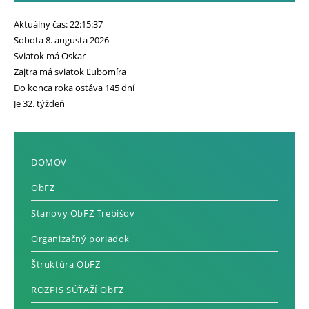
Aktuálny čas: 22:15:38
Sobota 8. augusta 2026
Sviatok má Oskar
Zajtra má sviatok Ľubomíra
Do konca roka ostáva 145 dní
Je 32. týždeň
DOMOV
ObFZ
Stanovy ObFZ Trebišov
Organizačný poriadok
Štruktúra ObFZ
ROZPIS SÚŤAŽÍ ObFZ