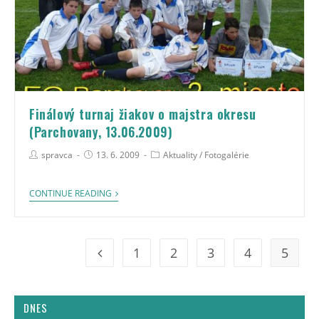
Finálový turnaj žiakov o majstra okresu
(Parchovany, 13.06.2009)
spravca
13. 6. 2009
Aktuality
/
Fotogalérie
CONTINUE READING
1
2
3
4
5
DNES