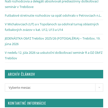
Naši rozhodcovia a delegáti absolvovali predsezónny doškoľovací
seminár v Trebišove
Futbalové stretnutie rozhodcov sa opäť odohralo v Petrovciach n.L.
V Michalovciach (UT) a v Topoľanoch sa odohral turnaj oblastných
futbalových zväzov v kat. U12, U13 a U14
JEDENÁSTKA ObFZ Trebišov 2025/26 (FOTOGALÉRIA) – Trebišov, 19.
júna 2026
V nedeľu 12. júla 2026 sa uskutoční doškoľovací seminár R a DZ ObFZ
Trebišov
ARCHÍV ČLÁNKOV
Vyberte mesiac
KONTAKTNÉ INFORMÁCIE