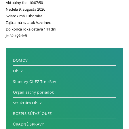
Aktuálny čas: 10:07:52
Nedeľa 9. augusta 2026
Sviatok má Ľubomíra
Zajtra má sviatok Vavrinec
Do konca roka ostáva 144 dní
Je 32. týždeň
DOMOV
ObFZ
Stanovy ObFZ Trebišov
Organizačný poriadok
Štruktúra ObFZ
ROZPIS SÚŤAŽÍ ObFZ
ÚRADNÉ SPRÁVY