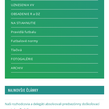
UZNESENIA VV
OBSADENIE R a DZ
NA STIAHNUTIE
Pravidlá futbalu
Futbalové normy
Tlačivá
FOTOGALÉRIE
ARCHIV
NAJNOVŠIE ČLÁNKY
Naši rozhodcovia a delegáti absolvovali predsezónny doškoľovací