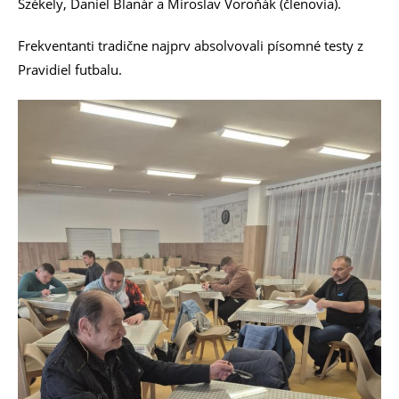
Székely, Daniel Blanár a Miroslav Voroňák (členovia).
Frekventanti tradične najprv absolvovali písomné testy z
Pravidiel futbalu.