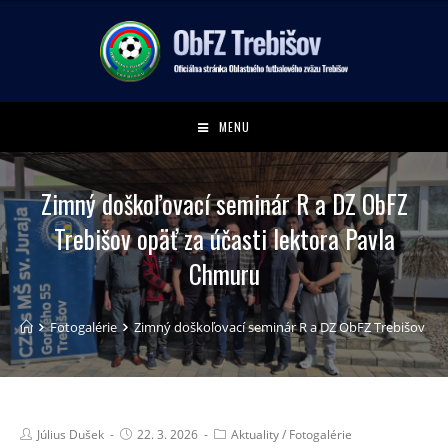
MENU
Zimný doškoľovací seminár R a DZ ObFZ
Trebišov opäť za účasti lektora Pavla
Chmuru
Fotogalérie
Zimný doškoľovací seminár R a DZ ObFZ Trebišov opä
Július Dušek
22. 3. 2026
Aktuality
/
Fotogalérie