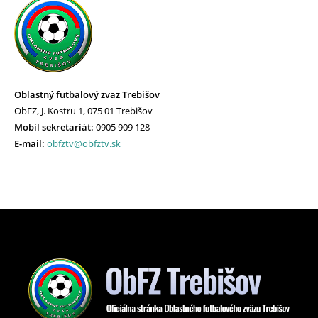
Oblastný futbalový zväz Trebišov
ObFZ, J. Kostru 1, 075 01 Trebišov
Mobil sekretariát:
0905 909 128
E-mail:
obfztv@obfztv.sk