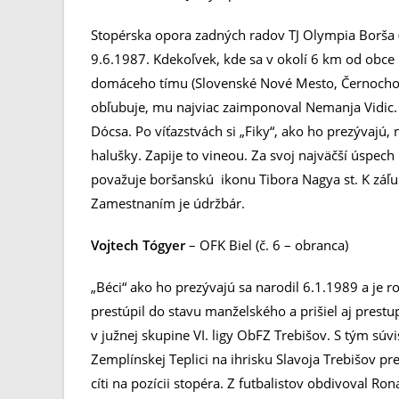
Stopérska opora zadných radov TJ Olympia Borša (
9.6.1987. Kdekoľvek, kde sa v okolí 6 km od obce B
domáceho tímu (Slovenské Nové Mesto, Černochov
obľubuje, mu najviac zaimponoval Nemanja Vidic.
Dócsa. Po víťazstvách si „Fiky“, ako ho prezývaj
halušky. Zapije to vineou. Za svoj najväčší úspech
považuje boršanskú ikonu Tibora Nagya st. K záľub
Zamestnaním je údržbár.
Vojtech Tógyer
– OFK Biel (č. 6 – obranca)
„Béci“ ako ho prezývajú sa narodil 6.1.1989 a je 
prestúpil do stavu manželského a prišiel aj prestu
v južnej skupine VI. ligy ObFZ Trebišov. S tým súvisí
Zemplínskej Teplici na ihrisku Slavoja Trebišov pr
cíti na pozícii stopéra. Z futbalistov obdivoval R