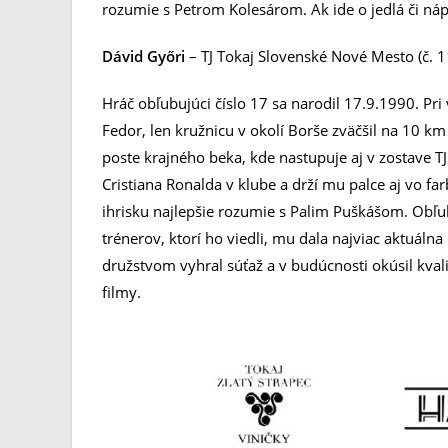
rozumie s Petrom Kolesárom. Ak ide o jedlá či náp
Dávid Győri
– TJ Tokaj Slovenské Nové Mesto (č. 1
Hráč obľubujúci číslo 17 sa narodil 17.9.1990. Pri
Fedor, len kružnicu v okolí Borše zväčšil na 10 km
poste krajného beka, kde nastupuje aj v zostave 
Cristiana Ronalda v klube a drží mu palce aj vo fa
ihrisku najlepšie rozumie s Palim Puškášom. Obľu
trénerov, ktorí ho viedli, mu dala najviac aktuálna
družstvom vyhral súťaž a v budúcnosti okúsil kvali
filmy.