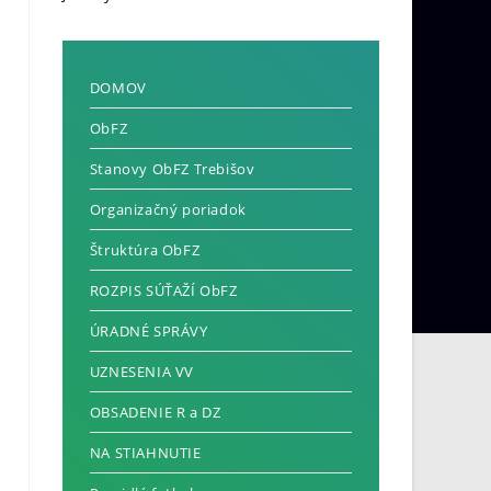
DOMOV
ObFZ
Stanovy ObFZ Trebišov
Organizačný poriadok
Štruktúra ObFZ
ROZPIS SÚŤAŽÍ ObFZ
ÚRADNÉ SPRÁVY
UZNESENIA VV
OBSADENIE R a DZ
NA STIAHNUTIE