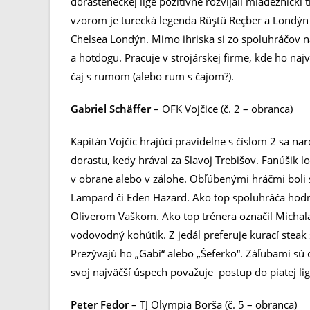
dorasteneckej lige pozitívne rozvíjali mládežnícki 
vzorom je turecká legenda Rüştü Reçber a Londýn
Chelsea Londýn. Mimo ihriska si zo spoluhráčov n
a hotdogu. Pracuje v strojárskej firme, kde ho naj
čaj s rumom (alebo rum s čajom?).
Gabriel Schäffer
– OFK Vojčice (č. 2 – obranca)
Kapitán Vojčíc hrajúci pravidelne s číslom 2 sa nar
dorastu, kedy hrával za Slavoj Trebišov. Fanúšik 
v obrane alebo v zálohe. Obľúbenými hráčmi boli 
Lampard či Eden Hazard. Ako top spoluhráča hod
Oliverom Vaškom. Ako top trénera označil Michala
vodovodný kohútik. Z jedál preferuje kurací steak 
Prezývajú ho „Gabi“ alebo „Šeferko“. Záľubami sú o
svoj najväčší úspech považuje postup do piatej lig
Peter Fedor
– TJ Olympia Borša (č. 5 – obranca)