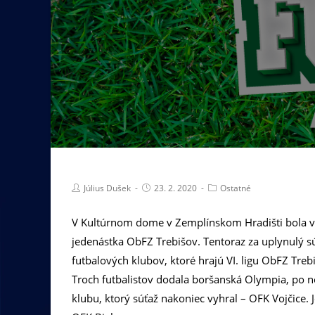
Július Dušek
23. 2. 2020
Ostatné
V Kultúrnom dome v Zemplínskom Hradišti bola v p
jedenástka ObFZ Trebišov. Tentoraz za uplynulý sú
futbalových klubov, ktoré hrajú VI. ligu ObFZ Treb
Troch futbalistov dodala boršanská Olympia, po no
klubu, ktorý súťaž nakoniec vyhral – OFK Vojčice