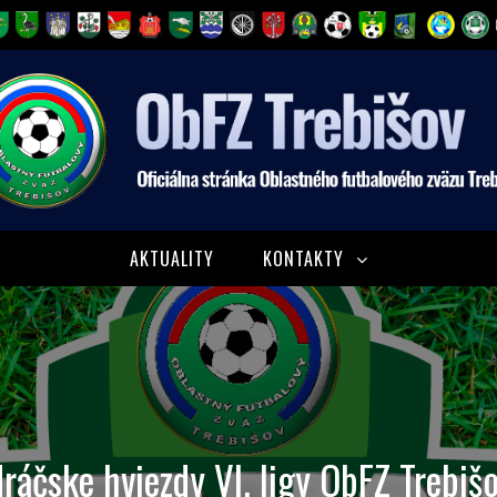
AKTUALITY
KONTAKTY
ráčske hviezdy VI. ligy ObFZ Trebiš