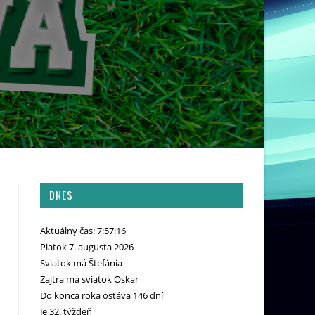
DNES
Aktuálny čas: 7:57:17
Piatok 7. augusta 2026
Sviatok má Štefánia
Zajtra má sviatok Oskar
Do konca roka ostáva 146 dní
Je 32. týždeň