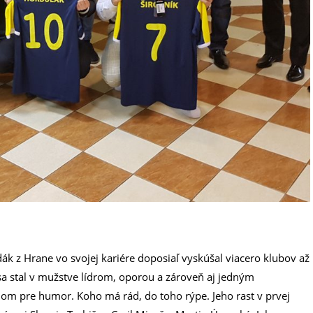
dák z Hrane vo svojej kariére doposiaľ vyskúšal viacero klubov až
 sa stal v mužstve lídrom, oporou a zároveň aj jedným
lom pre humor. Koho má rád, do toho rýpe. Jeho rast v prvej