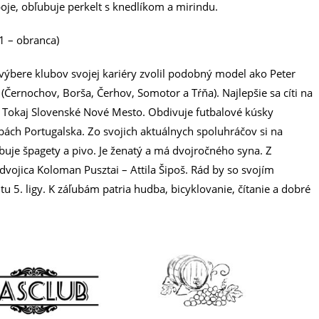
oje, obľubuje perkelt s knedlíkom a mirindu.
1 – obranca)
 výbere klubov svojej kariéry zvolil podobný model ako Peter
 (Černochov, Borša, Čerhov, Somotor a Tŕňa). Najlepšie sa cíti na
TJ Tokaj Slovenské Nové Mesto. Obdivuje futbalové kúsky
rbách Portugalska. Zo svojich aktuálnych spoluhráčov si na
buje špagety a pivo. Je ženatý a má dvojročného syna. Z
 dvojica Koloman Pusztai – Attila Šipoš. Rád by so svojím
tu 5. ligy. K záľubám patria hudba, bicyklovanie, čítanie a dobré