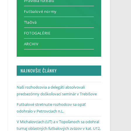
Pravidlá futbalu
Futbalové normy
Tlačivá
FOTOGALÉRIE
ARCHIV
NAJNOVŠIE ČLÁNKY
Naši rozhodcovia a delegáti absolvovali
predsezónny doškoľovací seminár v Trebišove
Futbalové stretnutie rozhodcov sa opäť
odohralo v Petrovciach n.L.
V Michalovciach (UT) a v Topoľanoch sa odohral
turnaj oblastných futbalových zväzov v kat. U12,