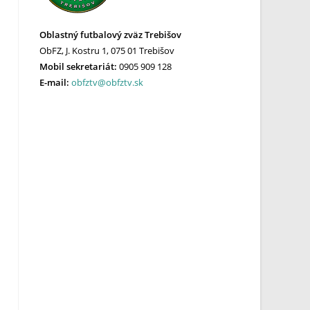
Oblastný futbalový zväz Trebišov
ObFZ, J. Kostru 1, 075 01 Trebišov
Mobil sekretariát:
0905 909 128
E-mail:
obfztv@obfztv.sk