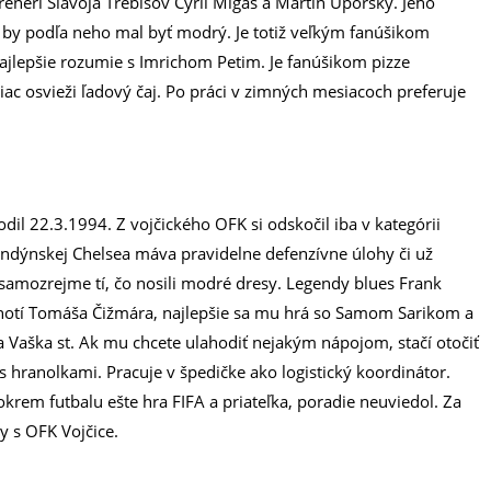
tréneri Slavoja Trebišov Cyril Migaš a Martin Úporský. Jeho
 by podľa neho mal byť modrý. Je totiž veľkým fanúšikom
ajlepšie rozumie s Imrichom Petim. Je fanúšikom pizze
viac osvieži ľadový čaj. Po práci v zimných mesiacoch preferuje
odil 22.3.1994. Z vojčického OFK si odskočil iba v kategórii
londýnskej Chelsea máva pravidelne defenzívne úlohy či už
samozrejme tí, čo nosili modré dresy. Legendy blues Frank
notí Tomáša Čižmára, najlepšie sa mu hrá so Samom Sarikom a
 Vaška st. Ak mu chcete ulahodiť nejakým nápojom, stačí otočiť
s hranolkami. Pracuje v špedičke ako logistický koordinátor.
krem futbalu ešte hra FIFA a priateľka, poradie neuviedol. Za
y s OFK Vojčice.