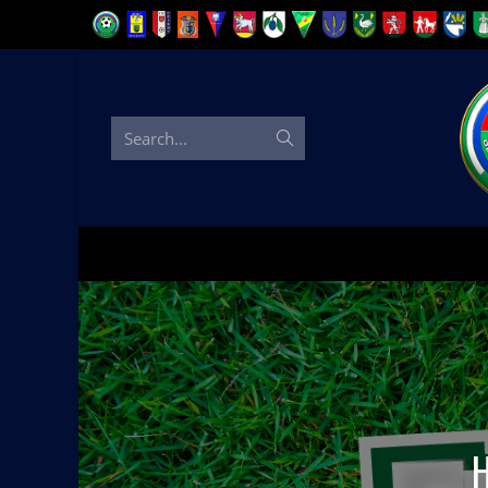
Search...
H