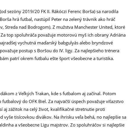
od sezóny 2019/20 FK II. Rákóczi Ferenc Borša) sa narodila
orša hrá futbal, nastúpil Peter na zelený trávnik ako hráč
, Streda nad Bodrogom). Z mužstva Manchester United, ktoré
 Za top spoluhráča považuje motorovú myš ich obrany Adriána
ú, najradšej vychutná maďarský babgulyás alebo bryndzové
 považuje postup s Boršou do IV. ligy. Za najlepšieho trénera
ám patrí okrem futbalu ešte šport všeobecne a turistika.
rodákom z Veľkých Trakan, kde s futbalom aj začínal. Potom
p futbalový do OFK Biel. Za najväčší úspech považuje víťazstvo
 aj zážitok na celý život, kvalifikačné stretnutie proti
ed vyše tisícovkou divákov. Na ihrisku veľa behá, no najlepšie sa
onaldinha a všeobecne Ligu majstrov. Zo spoluhráčov si najlepšie