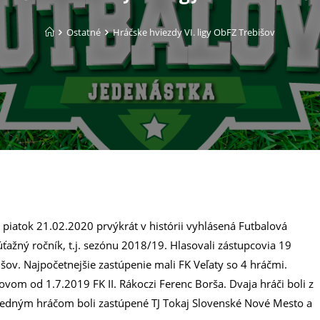
Ostatné
Hráčske hviezdy VI. ligy ObFZ Trebišov
iatok 21.02.2020 prvýkrát v histórii vyhlásená Futbalová
ťažný ročník, t.j. sezónu 2018/19. Hlasovali zástupcovia 19
išov. Najpočetnejšie zastúpenie mali FK Veľaty so 4 hráčmi.
vom od 1.7.2019 FK II. Rákoczi Ferenc Borša. Dvaja hráči boli z
. Jedným hráčom boli zastúpené TJ Tokaj Slovenské Nové Mesto a