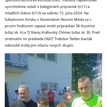
vyvrcholenie súťaží v kategóriách prípraviek (U11) a
mladších žiakov (U13) na sobotu 15. júna 2024. Na
futbalovom ihrisku v Slovenskom Novom Meste sa v
prvom finálovom zápase stretli prípravkári ŠK Kuzmice
(víťaz sk. A) a TJ Slavoj Kráľovský Chlmec (víťaz sk. B). Pred
stretnutím im predseda ObFZ Trebišov Štefan Kavčák
odovzdal trofej pre víťazov svojich skupín.