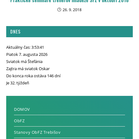
Praktické semináre trénerov mládeže SFZ v októbri 2018
26. 9. 2018
DNES
Aktuálny čas: 3:53:44
Piatok 7. augusta 2026
Sviatok má Štefánia
Zajtra má sviatok Oskar
Do konca roka ostáva 146 dní
Je 32. týždeň
DOMOV
ObFZ
Stanovy ObFZ Trebišov