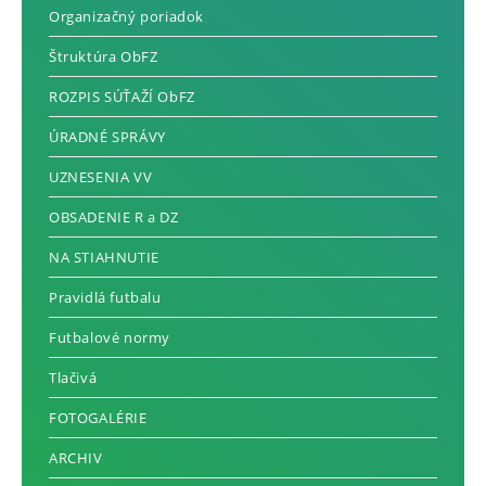
Organizačný poriadok
Štruktúra ObFZ
ROZPIS SÚŤAŽÍ ObFZ
ÚRADNÉ SPRÁVY
UZNESENIA VV
OBSADENIE R a DZ
NA STIAHNUTIE
Pravidlá futbalu
Futbalové normy
Tlačivá
FOTOGALÉRIE
ARCHIV