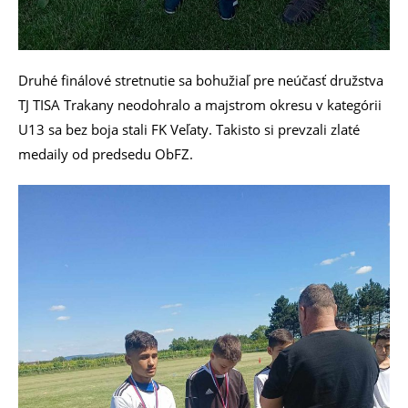
Druhé finálové stretnutie sa bohužiaľ pre neúčasť družstva
TJ TISA Trakany neodohralo a majstrom okresu v kategórii
U13 sa bez boja stali FK Veľaty. Takisto si prevzali zlaté
medaily od predsedu ObFZ.