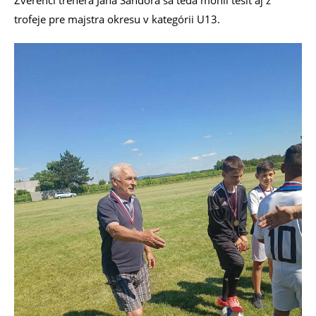
Zverenci trénera Jána Šandora sa teda mohli tešiť aj z
trofeje pre majstra okresu v kategórii U13.