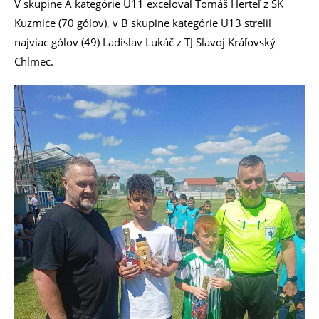
V skupine A kategórie U11 exceloval Tomáš Herteľ z ŠK
Kuzmice (70 gólov), v B skupine kategórie U13 strelil
najviac gólov (49) Ladislav Lukáč z TJ Slavoj Kráľovský
Chlmec.