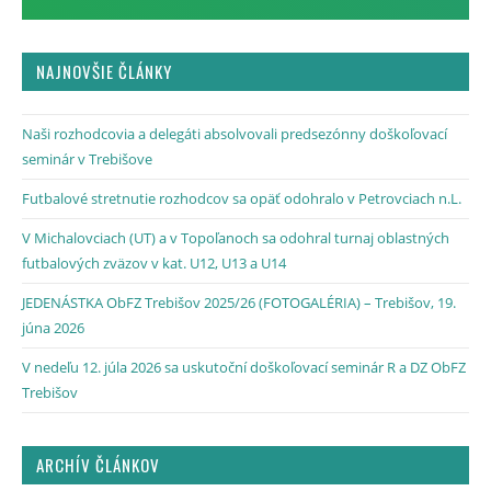
NAJNOVŠIE ČLÁNKY
Naši rozhodcovia a delegáti absolvovali predsezónny doškoľovací
seminár v Trebišove
Futbalové stretnutie rozhodcov sa opäť odohralo v Petrovciach n.L.
V Michalovciach (UT) a v Topoľanoch sa odohral turnaj oblastných
futbalových zväzov v kat. U12, U13 a U14
JEDENÁSTKA ObFZ Trebišov 2025/26 (FOTOGALÉRIA) – Trebišov, 19.
júna 2026
V nedeľu 12. júla 2026 sa uskutoční doškoľovací seminár R a DZ ObFZ
Trebišov
ARCHÍV ČLÁNKOV