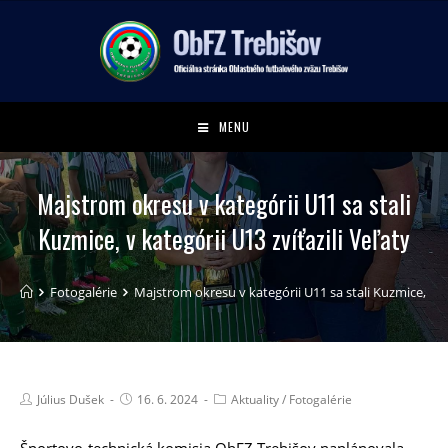
MENU
Majstrom okresu v kategórii U11 sa stali
Kuzmice, v kategórii U13 zvíťazili Veľaty
Fotogalérie
Majstrom okresu v kategórii U11 sa stali Kuzmice, v ka
Július Dušek
16. 6. 2024
Aktuality
/
Fotogalérie
Športovo-technická komisia ObFZ Trebišov naplánovala