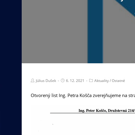
Július Dušek
6. 12. 2021
Aktuality
/
Ostatné
Otvorený list Ing. Petra Košča zverejňujeme na st