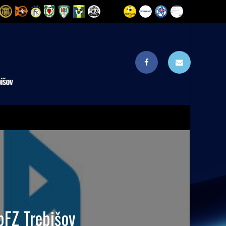
bFZ Trebišov