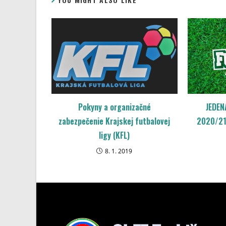
Pokyny a organizačné
JEDEN
zabezpečenie Krajskej futbalovej
2020/21
ligy (KFL)
8. 1. 2019