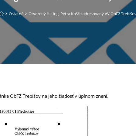
Ostatné
Otvorený list Ing. Petra Košča adresovaný VV ObFZ Trebišo
ránke ObFZ Trebišov na jeho žiadosť v úplnom znení.