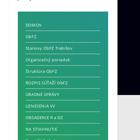
DOMOV
ObFZ
Stanovy ObFZ Trebišov
Organizačný poriadok
Štruktúra ObFZ
ROZPIS SÚŤAŽÍ ObFZ
ÚRADNÉ SPRÁVY
UZNESENIA VV
OBSADENIE R a DZ
NA STIAHNUTIE