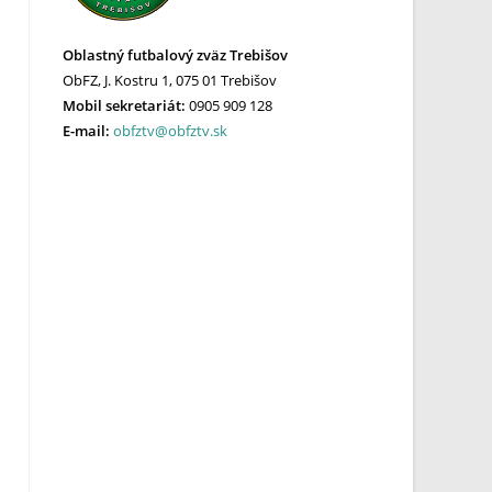
Oblastný futbalový zväz Trebišov
ObFZ, J. Kostru 1, 075 01 Trebišov
Mobil sekretariát:
0905 909 128
E-mail:
obfztv@obfztv.sk