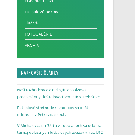
Pravidlá futbalu
Futbalové normy
Tlačivá
FOTOGALÉRIE
ARCHIV
NAJNOVŠIE ČLÁNKY
Naši rozhodcovia a delegáti absolvovali
predsezónny doškoľovací seminár v Trebišove
Futbalové stretnutie rozhodcov sa opäť
odohralo v Petrovciach n.L.
V Michalovciach (UT) a v Topoľanoch sa odohral
turnaj oblastných futbalových zväzov v kat. U12,