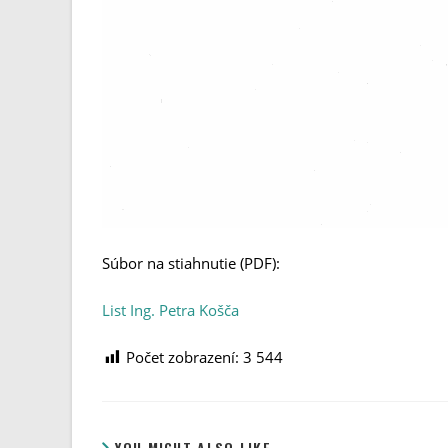
Súbor na stiahnutie (PDF):
List Ing. Petra Košča
Počet zobrazení:
3 544
YOU MIGHT ALSO LIKE