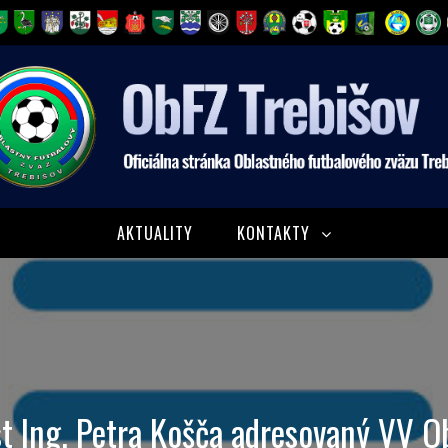
AKTUALITY
KONTAKTY
st Ing. Petra Košča adresovaný VV O