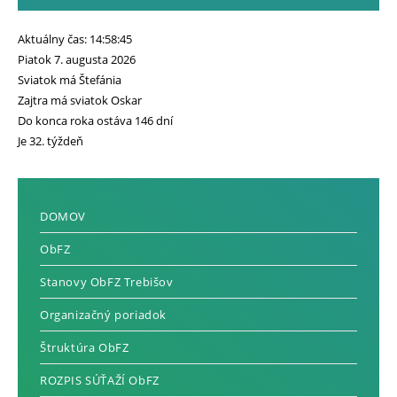
Aktuálny čas: 14:58:46
Piatok 7. augusta 2026
Sviatok má Štefánia
Zajtra má sviatok Oskar
Do konca roka ostáva 146 dní
Je 32. týždeň
DOMOV
ObFZ
Stanovy ObFZ Trebišov
Organizačný poriadok
Štruktúra ObFZ
ROZPIS SÚŤAŽÍ ObFZ