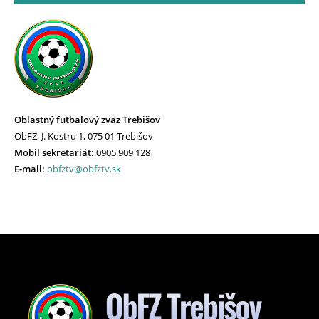
Oblastný futbalový zväz Trebišov
ObFZ, J. Kostru 1, 075 01 Trebišov
Mobil sekretariát:
0905 909 128
E-mail:
obfztv@obfztv.sk