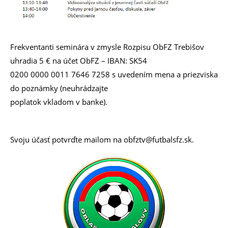
Frekventanti seminára v zmysle Rozpisu ObFZ Trebišov
uhradia 5 € na účet ObFZ – IBAN: SK54
0200 0000 0011 7646 7258 s uvedením mena a priezviska
do poznámky (neuhrádzajte
poplatok vkladom v banke).
Svoju účasť potvrďte mailom na obfztv@futbalsfz.sk.