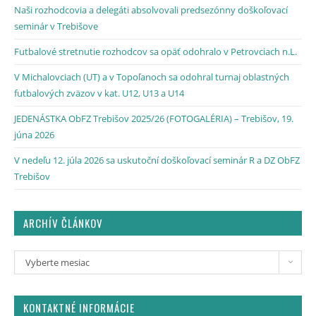
Naši rozhodcovia a delegáti absolvovali predsezónny doškoľovací
seminár v Trebišove
Futbalové stretnutie rozhodcov sa opäť odohralo v Petrovciach n.L.
V Michalovciach (UT) a v Topoľanoch sa odohral turnaj oblastných
futbalových zväzov v kat. U12, U13 a U14
JEDENÁSTKA ObFZ Trebišov 2025/26 (FOTOGALÉRIA) – Trebišov, 19.
júna 2026
V nedeľu 12. júla 2026 sa uskutoční doškoľovací seminár R a DZ ObFZ
Trebišov
ARCHÍV ČLÁNKOV
Vyberte mesiac
KONTAKTNÉ INFORMÁCIE